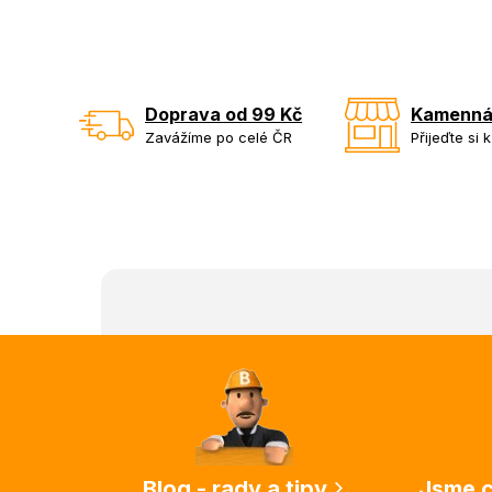
Doprava od 99 Kč
Kamenná
Zavážíme po celé ČR
Přijeďte si 
Z
á
p
a
t
í
Blog - rady a tipy
Jsme c