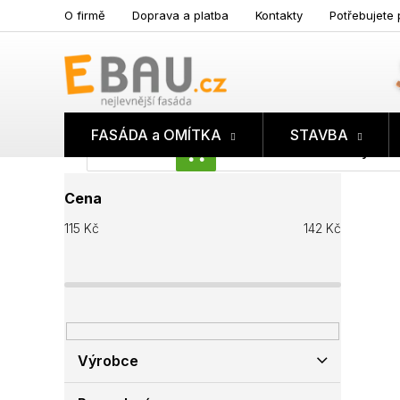
Přejít
O firmě
Doprava a platba
Kontakty
Potřebujete 
na
obsah
FASÁDA a OMÍTKA
STAVBA
Prázdný koš
NÁKUPNÍ
P
KOŠÍK
Cena
o
s
115
Kč
142
Kč
t
r
a
n
n
í
p
Výrobce
a
n