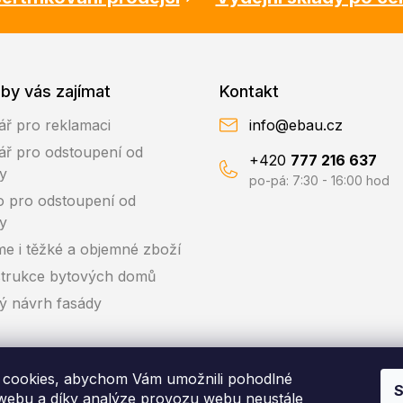
by vás zajímat
Kontakt
ář pro reklamaci
info@ebau.cz
ář pro odstoupení od
+420
777 216 637
y
po-pá: 7:30 - 16:00 hod
o pro odstoupení od
y
me i těžké a objemné zboží
trukce bytových domů
ký návrh fasády
cookies, abychom Vám umožnili pohodlné
S
 webu a díky analýze provozu webu neustále