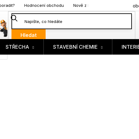
poradit?
Hodnocení obchodu
Nově z blogu
ob
Hledat
STŘECHA
STAVEBNÍ CHEMIE
INTERI
ík