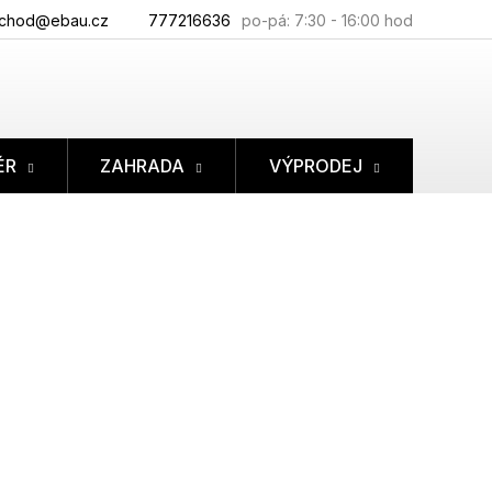
chod@ebau.cz
777216636
ÉR
ZAHRADA
VÝPRODEJ