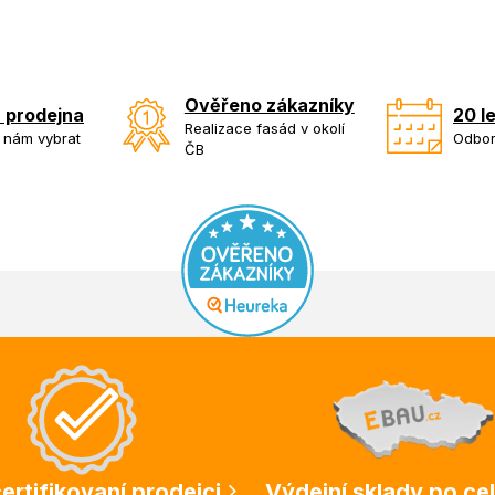
Ověřeno zákazníky
 prodejna
20 l
Realizace fasád v okolí
k nám vybrat
Odbor
ČB
ertifikovaní prodejci
Výdejní sklady po ce