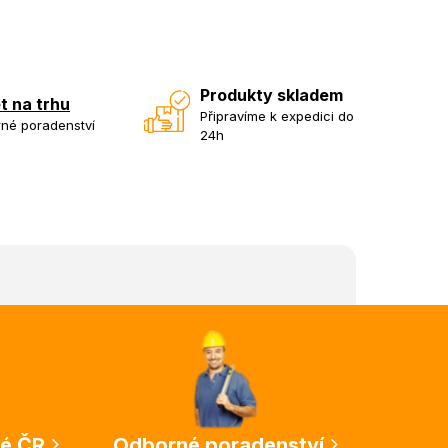
Produkty skladem
et na trhu
Připravíme k expedici do
né poradenství
24h
lé ČR
Odborné poradenství