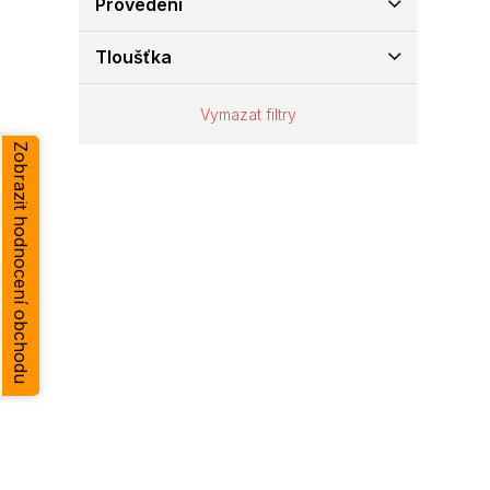
Provedení
e
l
Tloušťka
Vymazat filtry
Zobrazit hodnocení obchodu