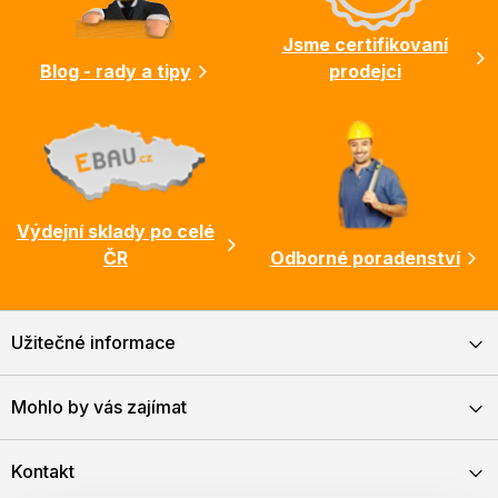
í
Jsme certifikovaní
Blog - rady a tipy
prodejci
Výdejní sklady po celé
ČR
Odborné poradenství
Užitečné informace
Mohlo by vás zajímat
Kontakt