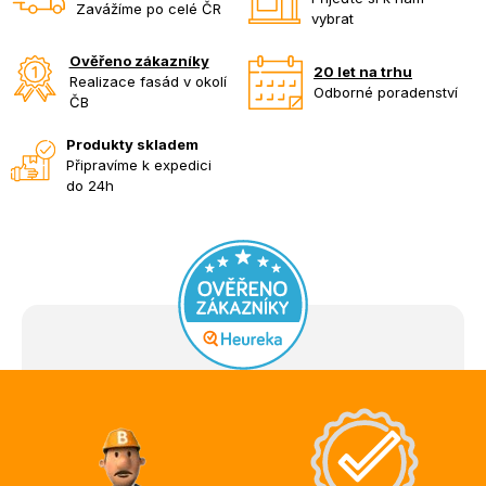
Zavážíme po celé ČR
vybrat
Ověřeno zákazníky
20 let na trhu
Realizace fasád v okolí
Odborné poradenství
ČB
Produkty skladem
Připravíme k expedici
do 24h
Z
á
p
a
t