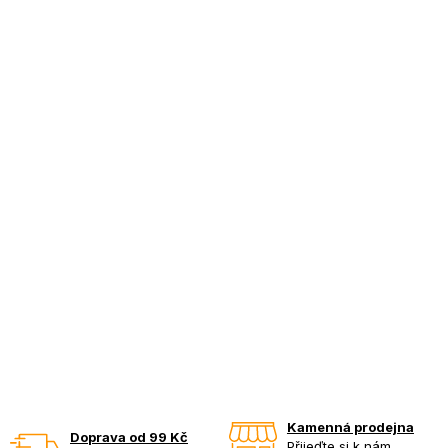
Kamenná prodejna
Doprava od 99 Kč
Přijeďte si k nám