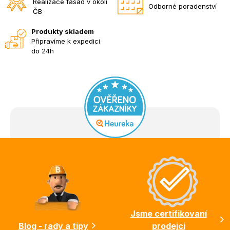
Realizace fasád v okolí
Odborné poradenství
ČB
Produkty skladem
Připravíme k expedici
do 24h
Z
á
p
a
t
í
Jsme certifikovaní
Blog - rady a tipy
prodejci