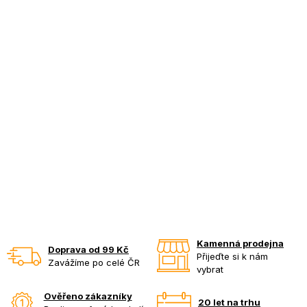
Kamenná prodejna
Doprava od 99 Kč
Přijeďte si k nám
Zavážíme po celé ČR
vybrat
Ověřeno zákazníky
20 let na trhu