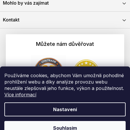
Mohlo by vás zajímat
Kontakt
Můžete nám důvěřovat
Používáme cookies, abychom Vám umožnili pohodlné
prohlížení webu a díky analýze provozu webu
neustále zlepšovali jeho funkce, výkon a použitelnost.
Více informací
Nastavení
Vytvořil Shoptet
Copyright 2026
EBAU.cz | IZOLTRADE s.r.o.
. Všechna práva
Souhlasím