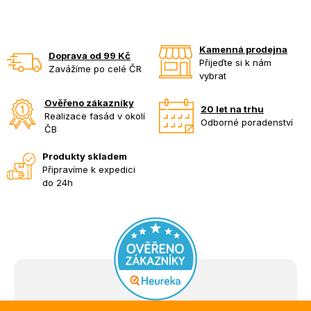
Kamenná prodejna
Doprava od 99 Kč
Přijeďte si k nám
Zavážíme po celé ČR
vybrat
Ověřeno zákazníky
20 let na trhu
Realizace fasád v okolí
Odborné poradenství
ČB
Produkty skladem
Připravíme k expedici
do 24h
Z