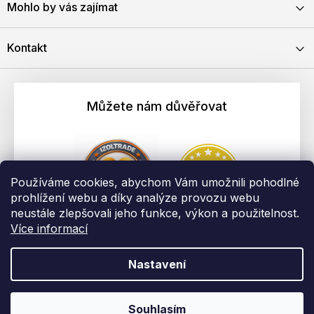
Mohlo by vás zajímat
Kontakt
Můžete nám důvěřovat
Používáme cookies, abychom Vám umožnili pohodlné
prohlížení webu a díky analýze provozu webu
neustále zlepšovali jeho funkce, výkon a použitelnost.
Více informací
Nastavení
Vytvořil Shoptet
Copyright 2026
EBAU.cz | IZOLTRADE s.r.o.
. Všechna práva
Souhlasím