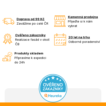
Kamenná prodejna
Doprava od 99 Kč
Přijeďte si k nám
Zavážíme po celé ČR
vybrat
Ověřeno zákazníky
20 let na trhu
Realizace fasád v okolí
Odborné poradenství
ČB
Produkty skladem
Připravíme k expedici
do 24h
Z