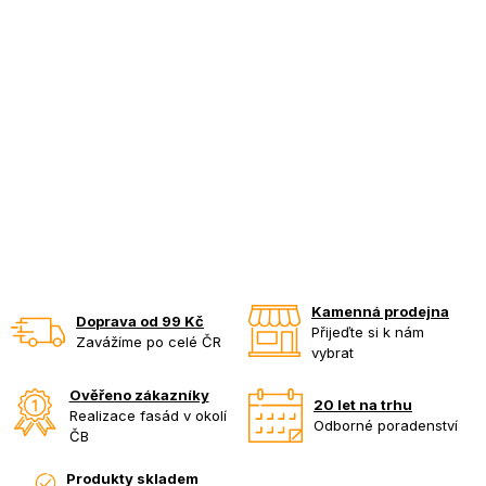
Kamenná prodejna
Doprava od 99 Kč
Přijeďte si k nám
Zavážíme po celé ČR
vybrat
Ověřeno zákazníky
20 let na trhu
Realizace fasád v okolí
Odborné poradenství
ČB
Produkty skladem