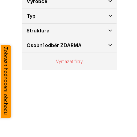
Výrobce
e
l
Typ
Struktura
Osobní odběr ZDARMA
Zobrazit hodnocení obchodu
Vymazat filtry