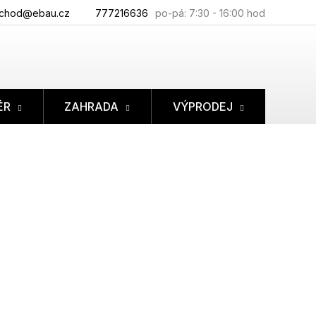
chod@ebau.cz
777216636
ÉR
ZAHRADA
VÝPRODEJ