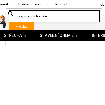
poradit?
Hodnocení obchodu
Nově z blogu
ob
Hledat
STŘECHA
STAVEBNÍ CHEMIE
INTERI
ík