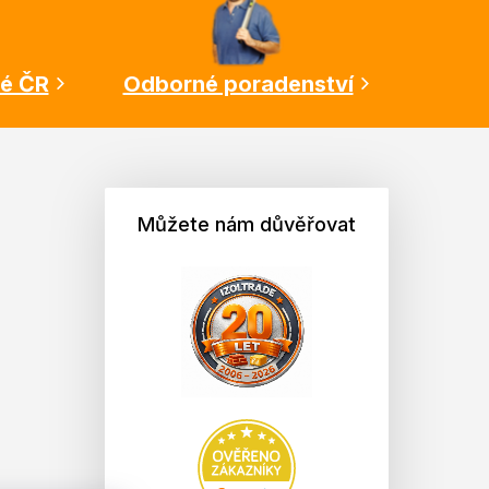
lé ČR
Odborné poradenství
Můžete nám důvěřovat