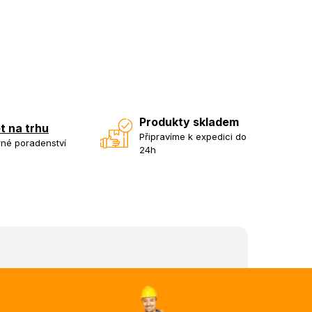
Produkty skladem
et na trhu
Připravíme k expedici do
né poradenství
24h