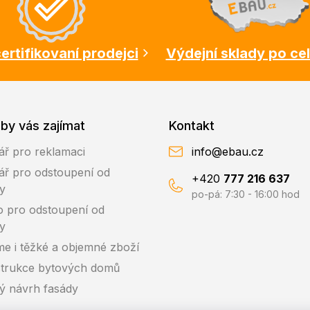
ertifikovaní prodejci
Výdejní sklady po ce
by vás zajímat
Kontakt
ář pro reklamaci
info@ebau.cz
ář pro odstoupení od
+420
777 216 637
y
po-pá: 7:30 - 16:00 hod
o pro odstoupení od
y
me i těžké a objemné zboží
trukce bytových domů
ký návrh fasády