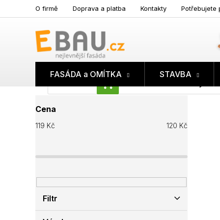
Přejít
O firmě
Doprava a platba
Kontakty
Potřebujete 
na
obsah
FASÁDA a OMÍTKA
STAVBA
Prázdný koš
NÁKUPNÍ
P
KOŠÍK
Cena
o
s
119
Kč
120
Kč
t
r
a
n
n
í
p
Filtr
a
n