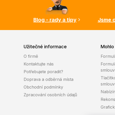
a
t
í
Blog - rady a tipy
Jsme c
Užitečné informace
Mohlo 
O firmě
Formul
Kontaktujte nás
Formul
smlouv
Potřebujete poradit?
Tlačítk
Doprava a odběrná místa
smlouv
Obchodní podmínky
Nabízí
Zpracování osobních údajů
Rekons
Grafic