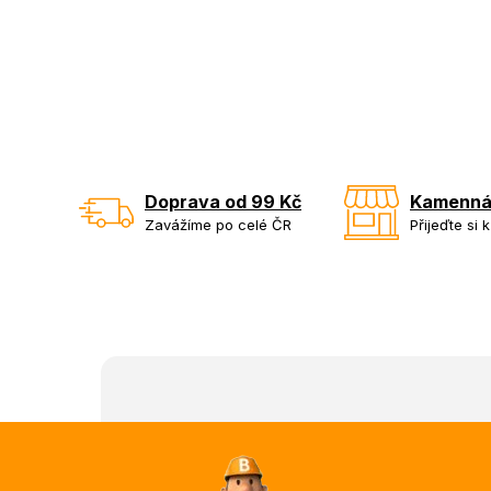
Doprava od 99 Kč
Kamenná
Zavážíme po celé ČR
Přijeďte si 
Z
á
p