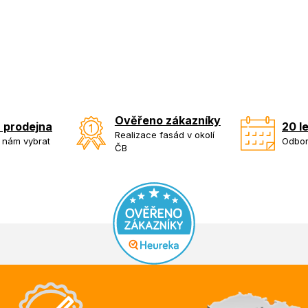
Ověřeno zákazníky
 prodejna
20 l
Realizace fasád v okolí
k nám vybrat
Odbor
ČB