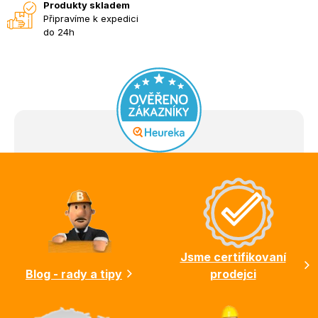
Produkty skladem
Připravíme k expedici
do 24h
Z
á
p
a
t
í
Jsme certifikovaní
Blog - rady a tipy
prodejci