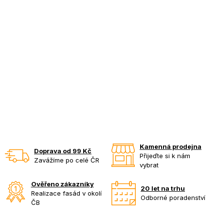
Kamenná prodejna
Doprava od 99 Kč
Přijeďte si k nám
Zavážíme po celé ČR
vybrat
Ověřeno zákazníky
20 let na trhu
Realizace fasád v okolí
Odborné poradenství
ČB