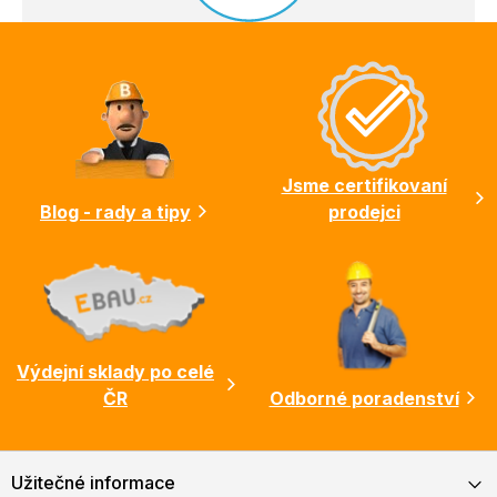
Z
á
p
a
t
í
Jsme certifikovaní
Blog - rady a tipy
prodejci
Výdejní sklady po celé
ČR
Odborné poradenství
Užitečné informace