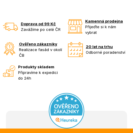
Kamenná prodejna
Doprava od 99 Kč
Přijeďte si k nám
Zavážíme po celé ČR
vybrat
Ověřeno zákazníky
20 let na trhu
Realizace fasád v okolí
Odborné poradenství
ČB
Produkty skladem
Připravíme k expedici
do 24h
Z