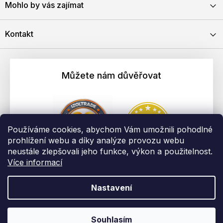
Mohlo by vás zajímat
Kontakt
Můžete nám důvěřovat
Používáme cookies, abychom Vám umožnili pohodlné
prohlížení webu a díky analýze provozu webu
neustále zlepšovali jeho funkce, výkon a použitelnost.
Více informací
Nastavení
Vytvořil Shoptet
Copyright 2026
EBAU.cz | IZOLTRADE s.r.o.
. Všechna práva
Souhlasím