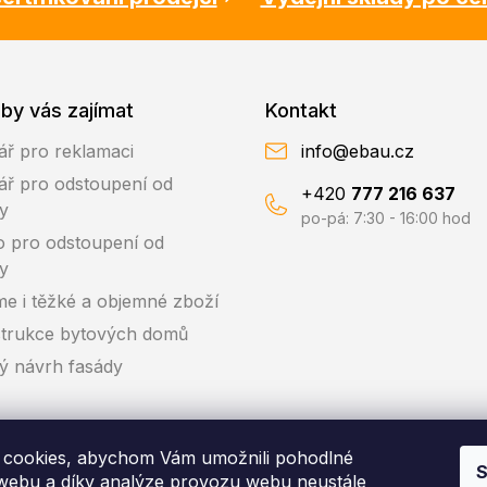
by vás zajímat
Kontakt
ář pro reklamaci
info@ebau.cz
ář pro odstoupení od
+420
777 216 637
y
po-pá: 7:30 - 16:00 hod
o pro odstoupení od
y
me i těžké a objemné zboží
trukce bytových domů
ký návrh fasády
cookies, abychom Vám umožnili pohodlné
S
 webu a díky analýze provozu webu neustále