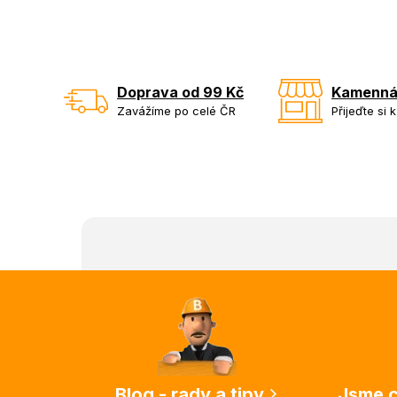
Doprava od 99 Kč
Kamenná
Zavážíme po celé ČR
Přijeďte si 
Z
á
p
a
t
í
Blog - rady a tipy
Jsme c