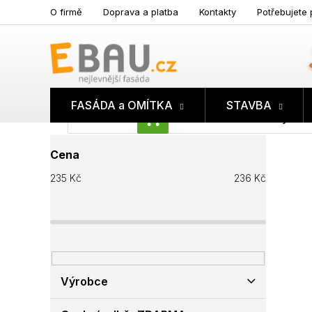
Přejít
O firmě
Doprava a platba
Kontakty
Potřebujete 
na
obsah
FASÁDA a OMÍTKA
STAVBA
Prázdný koš
NÁKUPNÍ
P
KOŠÍK
Cena
o
s
235
Kč
236
Kč
t
r
a
n
n
í
p
Výrobce
a
n