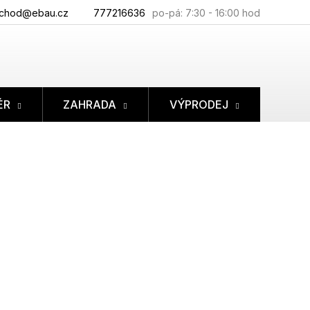
chod@ebau.cz
777216636
ÉR
ZAHRADA
VÝPRODEJ