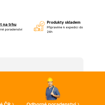
Produkty skladem
et na trhu
Připravíme k expedici do
né poradenství
24h
lé ČR
Odborné poradenství