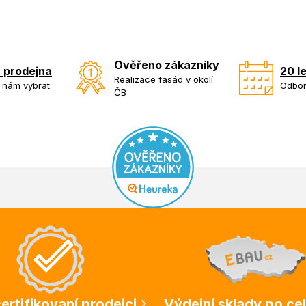
Ověřeno zákazníky
 prodejna
20 l
Realizace fasád v okolí
k nám vybrat
Odbor
ČB
ertifikovaní prodejci
Výdejní sklady po ce