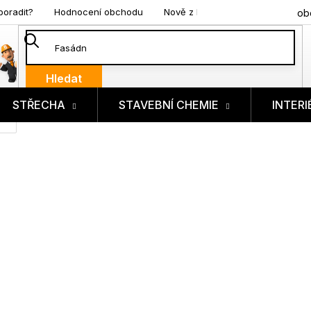
poradit?
Hodnocení obchodu
Nově z blogu
ob
Hledat
STŘECHA
STAVEBNÍ CHEMIE
INTERI
ík