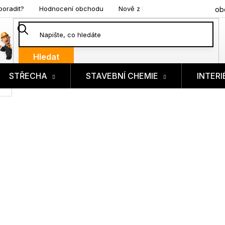
poradit?
Hodnocení obchodu
Nově z blogu
ob
Hledat
STŘECHA
STAVEBNÍ CHEMIE
INTERI
ík