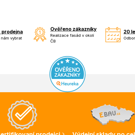
Ověřeno zákazníky
 prodejna
20 l
Realizace fasád v okolí
k nám vybrat
Odbor
ČB
ertifikovaní prodejci
Výdejní sklady po ce