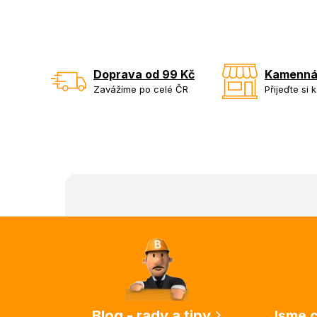
Doprava od 99 Kč
Kamenná
Zavážíme po celé ČR
Přijeďte si 
Z
á
p
a
t
í
Blog - rady a tipy
Jsme c