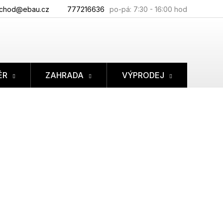
chod@ebau.cz
777216636
ÉR
ZAHRADA
VÝPRODEJ