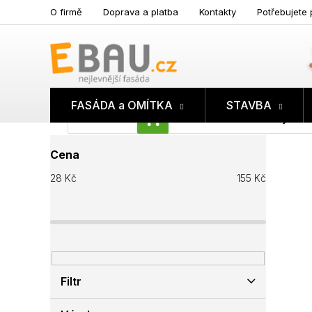
Přejít
O firmě
Doprava a platba
Kontakty
Potřebujete 
na
obsah
FASÁDA a OMÍTKA
STAVBA
Prázdný koš
NÁKUPNÍ
P
KOŠÍK
Cena
o
s
28
Kč
155
Kč
t
r
a
n
n
í
p
Filtr
a
n