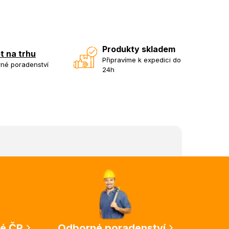
Produkty skladem
et na trhu
Připravíme k expedici do
né poradenství
24h
lé ČR
Odborné poradenství