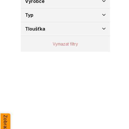
Výrobce
e
l
Typ
Tloušťka
Vymazat filtry