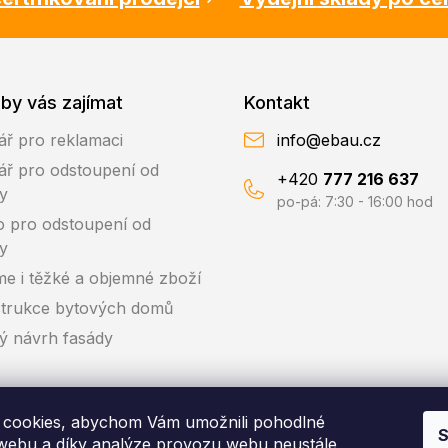
by vás zajímat
Kontakt
ář pro reklamaci
info@ebau.cz
ář pro odstoupení od
+420
777 216 637
y
po-pá: 7:30 - 16:00 hod
o pro odstoupení od
y
me i těžké a objemné zboží
trukce bytových domů
ký návrh fasády
cookies, abychom Vám umožnili pohodlné
S
 webu a díky analýze provozu webu neustále