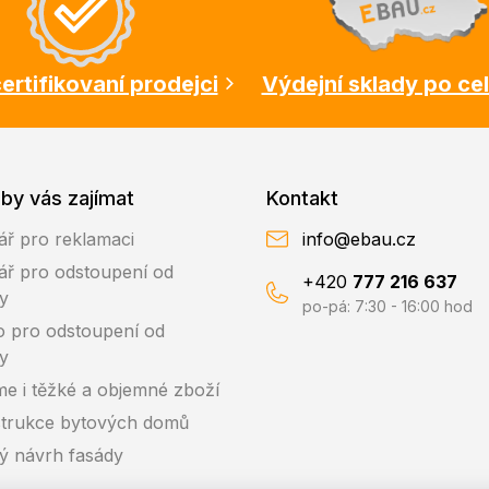
ertifikovaní prodejci
Výdejní sklady po ce
by vás zajímat
Kontakt
ář pro reklamaci
info@ebau.cz
ář pro odstoupení od
+420
777 216 637
y
po-pá: 7:30 - 16:00 hod
o pro odstoupení od
y
me i těžké a objemné zboží
trukce bytových domů
ký návrh fasády