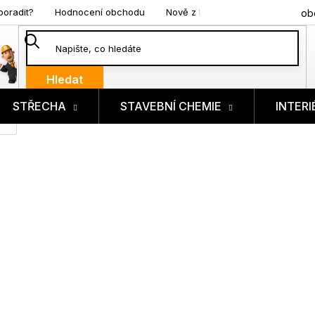
poradit?
Hodnocení obchodu
Nově z blogu
ob
Hledat
STŘECHA
STAVEBNÍ CHEMIE
INTERI
ík