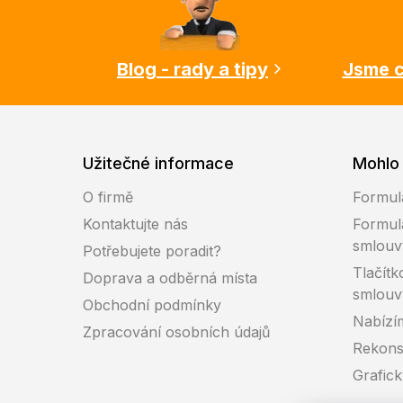
a
t
í
Blog - rady a tipy
Jsme c
Užitečné informace
Mohlo 
O firmě
Formul
Kontaktujte nás
Formul
smlouv
Potřebujete poradit?
Tlačítk
Doprava a odběrná místa
smlouv
Obchodní podmínky
Nabízí
Zpracování osobních údajů
Rekons
Grafic