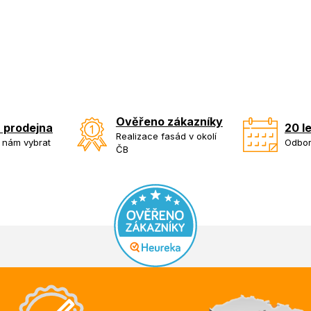
Ověřeno zákazníky
 prodejna
20 l
Realizace fasád v okolí
k nám vybrat
Odbor
ČB