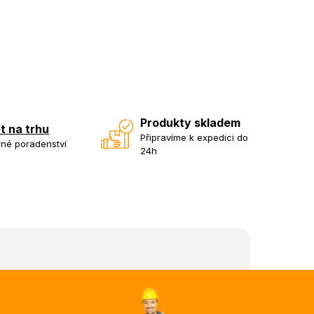
Produkty skladem
et na trhu
Připravíme k expedici do
né poradenství
24h