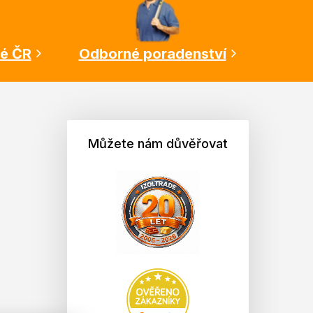
lé ČR
Odborné poradenství
Můžete nám důvěřovat