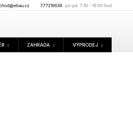
chod@ebau.cz
777216636
ÉR
ZAHRADA
VÝPRODEJ