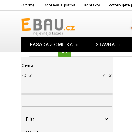
Přejít
O firmě
Doprava a platba
Kontakty
Potřebujete 
na
obsah
FASÁDA a OMÍTKA
STAVBA
Prázdný koš
NÁKUPNÍ
P
KOŠÍK
Cena
o
s
70
Kč
71
Kč
t
r
a
n
n
í
p
Filtr
a
n