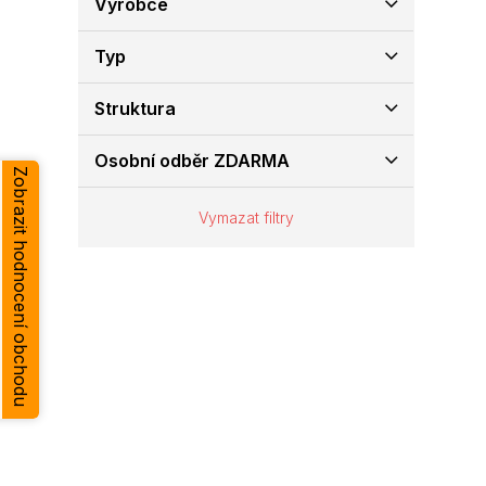
Výrobce
e
l
Typ
Struktura
Osobní odběr ZDARMA
Zobrazit hodnocení obchodu
Vymazat filtry