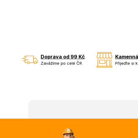
Doprava od 99 Kč
Kamenná
Zavážíme po celé ČR
Přijeďte si 
Z
á
p