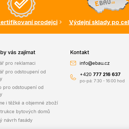
ertifikovaní prodejci
Výdejní sklady po ce
by vás zajímat
Kontakt
ář pro reklamaci
info@ebau.cz
ář pro odstoupení od
+420
777 216 637
y
po-pá: 7:30 - 16:00 hod
o pro odstoupení od
y
me i těžké a objemné zboží
trukce bytových domů
ký návrh fasády