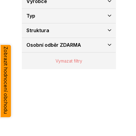
Výrobce
e
l
Typ
Struktura
Osobní odběr ZDARMA
Zobrazit hodnocení obchodu
Vymazat filtry