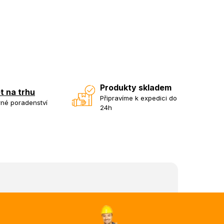
Produkty skladem
et na trhu
Připravíme k expedici do
né poradenství
24h