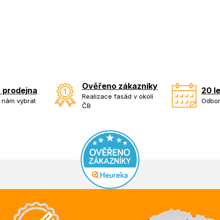
Ověřeno zákazníky
 prodejna
20 l
Realizace fasád v okolí
k nám vybrat
Odbor
ČB