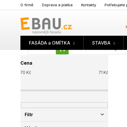
Přejít
O firmě
Doprava a platba
Kontakty
Potřebujete 
na
obsah
FASÁDA a OMÍTKA
STAVBA
Prázdný koš
NÁKUPNÍ
P
KOŠÍK
Cena
o
s
70
Kč
71
Kč
t
r
a
n
n
í
p
Filtr
a
n