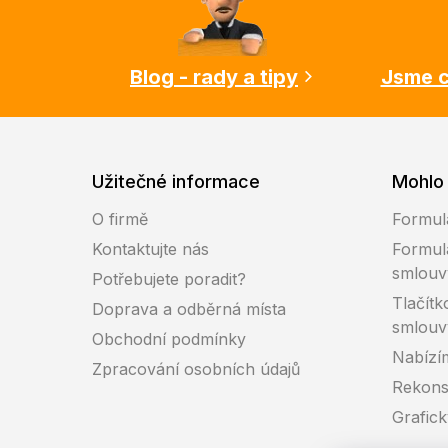
a
t
í
Blog - rady a tipy
Jsme c
Užitečné informace
Mohlo 
O firmě
Formul
Kontaktujte nás
Formul
smlouv
Potřebujete poradit?
Tlačítk
Doprava a odběrná místa
smlouv
Obchodní podmínky
Nabízí
Zpracování osobních údajů
Rekons
Grafic