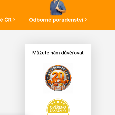
lé ČR
Odborné poradenství
Můžete nám důvěřovat