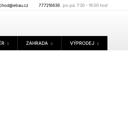
chod@ebau.cz
777216636
ÉR
ZAHRADA
VÝPRODEJ