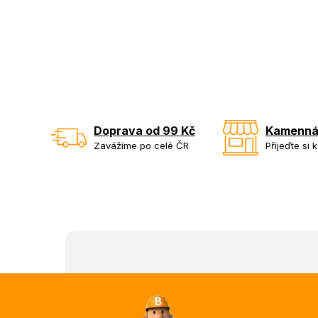
Doprava od 99 Kč
Kamenná
Zavážíme po celé ČR
Přijeďte si 
Z
á
p