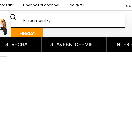
poradit?
Hodnocení obchodu
Nově z blogu
ob
Hledat
STŘECHA
STAVEBNÍ CHEMIE
INTERI
ík