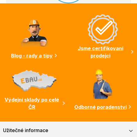
Z
á
p
a
t
í
Jsme certifikovaní
Blog - rady a tipy
prodejci
Výdejní sklady po celé
ČR
Odborné poradenství
Užitečné informace