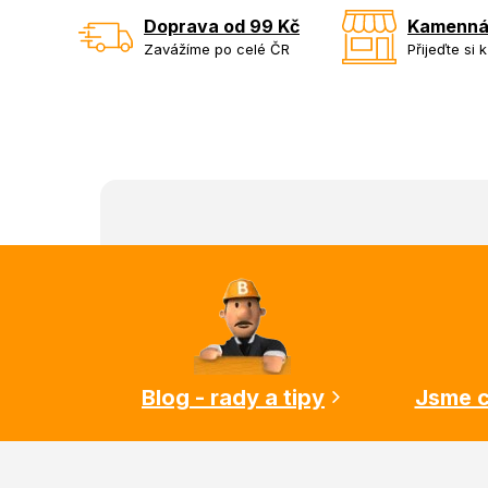
Doprava od 99 Kč
Kamenná
Zavážíme po celé ČR
Přijeďte si 
Z
á
p
a
t
í
Blog - rady a tipy
Jsme c