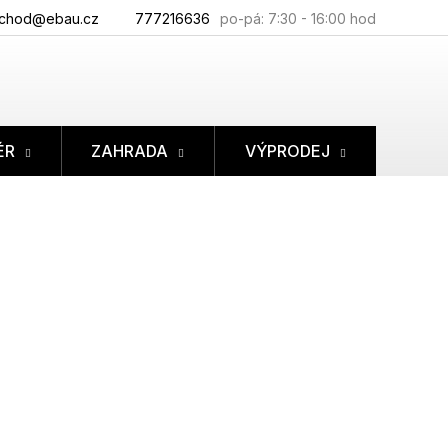
chod@ebau.cz
777216636
ÉR
ZAHRADA
VÝPRODEJ