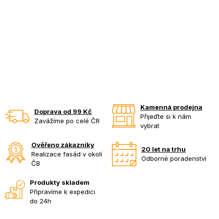
Kamenná prodejna
Doprava od 99 Kč
Přijeďte si k nám
Zavážíme po celé ČR
vybrat
Ověřeno zákazníky
20 let na trhu
Realizace fasád v okolí
Odborné poradenství
ČB
Produkty skladem
Připravíme k expedici
do 24h