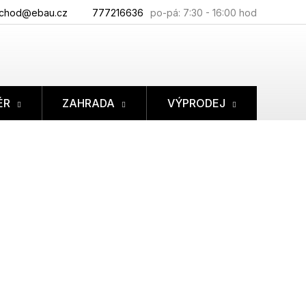
chod@ebau.cz
777216636
ÉR
ZAHRADA
VÝPRODEJ