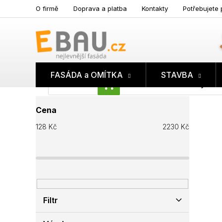
Přejít
O firmě
Doprava a platba
Kontakty
Potřebujete 
na
obsah
FASÁDA a OMÍTKA
STAVBA
Prázdný koš
NÁKUPNÍ
P
KOŠÍK
Cena
o
s
128
Kč
2230
Kč
t
r
a
n
n
í
p
Filtr
a
n