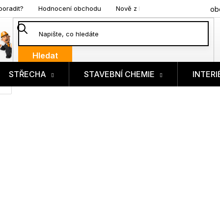
poradit?
Hodnocení obchodu
Nově z blogu
ob
Hledat
STŘECHA
STAVEBNÍ CHEMIE
INTERI
ík