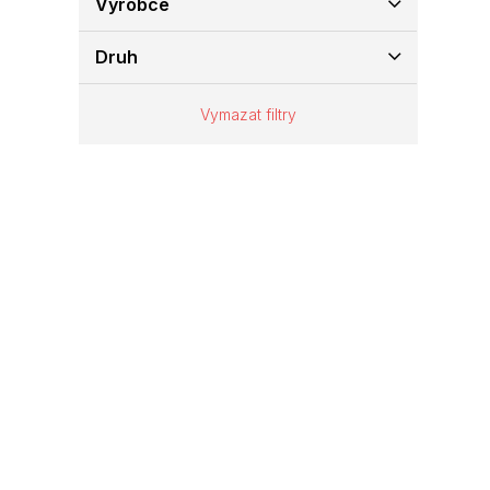
Výrobce
e
l
Druh
Vymazat filtry