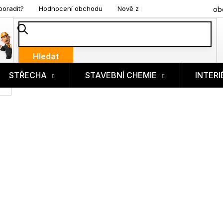
poradit?
Hodnocení obchodu
Nově z blogu
ob
Hledat
STŘECHA
STAVEBNÍ CHEMIE
INTERI
ík