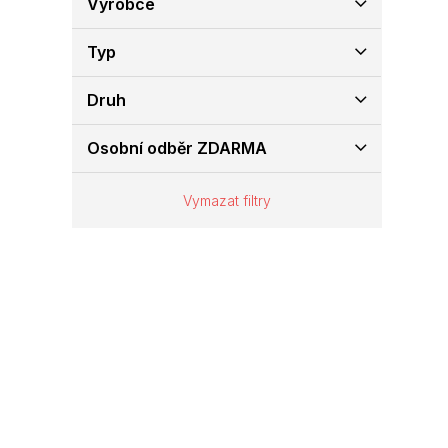
Výrobce
e
l
Typ
Druh
Osobní odběr ZDARMA
Vymazat filtry