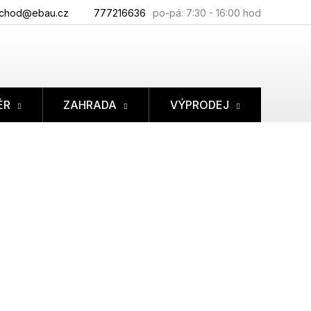
chod@ebau.cz
777216636
ÉR
ZAHRADA
VÝPRODEJ