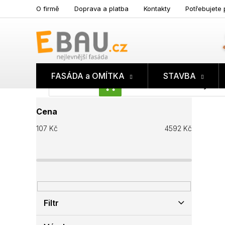
Přejít
O firmě
Doprava a platba
Kontakty
Potřebujete 
na
obsah
FASÁDA a OMÍTKA
STAVBA
Prázdný koš
NÁKUPNÍ
P
KOŠÍK
Cena
o
s
107
Kč
4592
Kč
t
r
a
n
n
í
p
Filtr
a
n