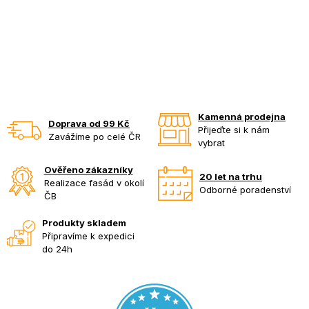
Kamenná prodejna
Doprava od 99 Kč
Přijeďte si k nám
Zavážíme po celé ČR
vybrat
Ověřeno zákazníky
20 let na trhu
Realizace fasád v okolí
Odborné poradenství
ČB
Produkty skladem
Připravíme k expedici
do 24h