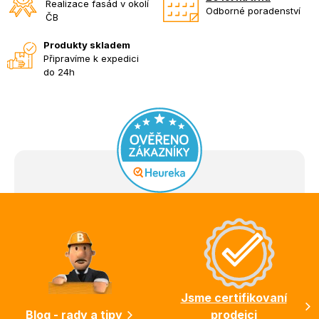
Realizace fasád v okolí
Odborné poradenství
ČB
Produkty skladem
Připravíme k expedici
do 24h
Z
á
p
a
t
í
Jsme certifikovaní
Blog - rady a tipy
prodejci