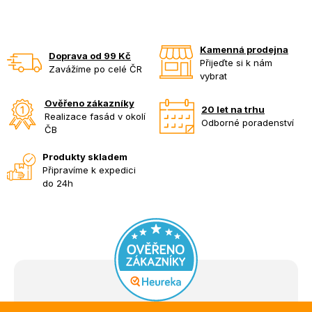
Kamenná prodejna
Doprava od 99 Kč
Přijeďte si k nám
Zavážíme po celé ČR
vybrat
Ověřeno zákazníky
20 let na trhu
Realizace fasád v okolí
Odborné poradenství
ČB
Produkty skladem
Připravíme k expedici
do 24h
Z