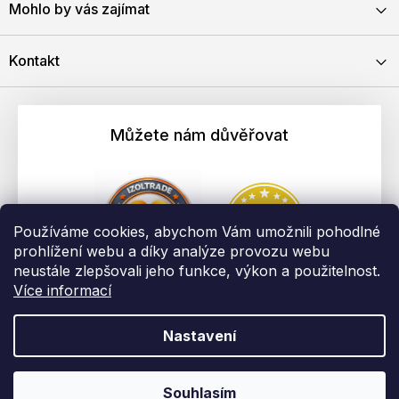
Mohlo by vás zajímat
Kontakt
Můžete nám důvěřovat
Používáme cookies, abychom Vám umožnili pohodlné
prohlížení webu a díky analýze provozu webu
neustále zlepšovali jeho funkce, výkon a použitelnost.
Více informací
Nastavení
Vytvořil Shoptet
Copyright 2026
EBAU.cz | IZOLTRADE s.r.o.
. Všechna práva
Souhlasím