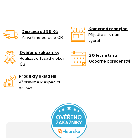
Kamenná prodejna
Doprava od 99 Kč
Přijeďte si k nám
Zavážíme po celé ČR
vybrat
Ověřeno zákazníky
20 let na trhu
Realizace fasád v okolí
Odborné poradenství
ČB
Produkty skladem
Připravíme k expedici
do 24h