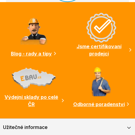
Z
á
p
a
t
í
Jsme certifikovaní
Blog - rady a tipy
prodejci
Výdejní sklady po celé
ČR
Odborné poradenství
Užitečné informace