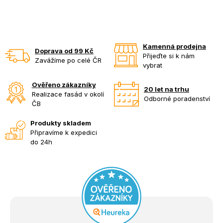
Kamenná prodejna
Doprava od 99 Kč
Přijeďte si k nám
Zavážíme po celé ČR
vybrat
Ověřeno zákazníky
20 let na trhu
Realizace fasád v okolí
Odborné poradenství
ČB
Produkty skladem
Připravíme k expedici
do 24h