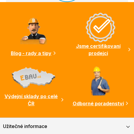
Z
á
p
a
t
í
Jsme certifikovaní
Blog - rady a tipy
prodejci
Výdejní sklady po celé
ČR
Odborné poradenství
Užitečné informace