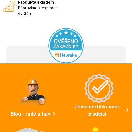
Produkty skladem
Připravíme k expedici
do 24h
Z
á
p
a
t
í
Jsme certifikovaní
Blog - rady a tipy
prodejci