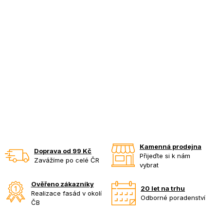
Kamenná prodejna
Doprava od 99 Kč
Přijeďte si k nám
Zavážíme po celé ČR
vybrat
Ověřeno zákazníky
20 let na trhu
Realizace fasád v okolí
Odborné poradenství
ČB