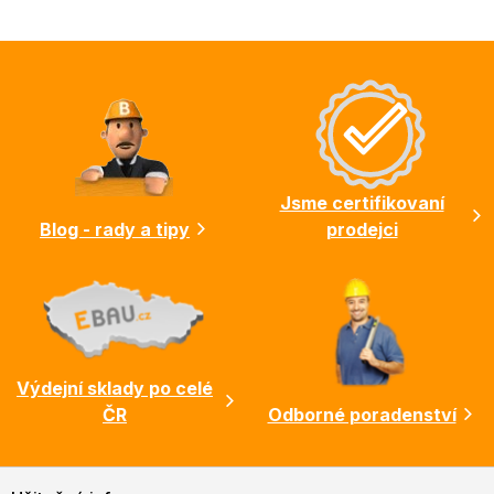
Z
á
p
a
t
í
Jsme certifikovaní
Blog - rady a tipy
prodejci
Výdejní sklady po celé
ČR
Odborné poradenství