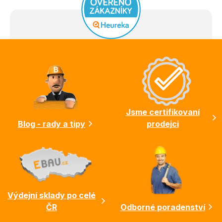
Z
á
p
a
t
í
Jsme certifikovaní
Blog - rady a tipy
prodejci
Výdejní sklady po celé
ČR
Odborné poradenství