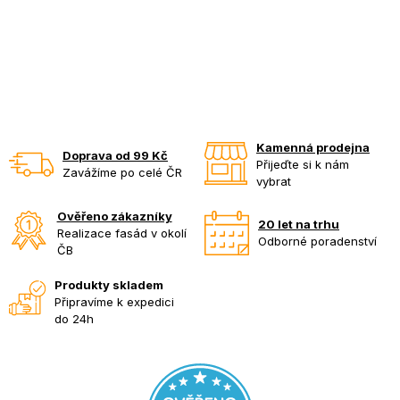
Kamenná prodejna
Doprava od 99 Kč
Přijeďte si k nám
Zavážíme po celé ČR
vybrat
Ověřeno zákazníky
20 let na trhu
Realizace fasád v okolí
Odborné poradenství
ČB
Produkty skladem
Připravíme k expedici
do 24h