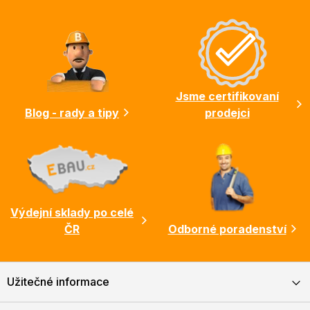
Z
á
p
a
t
í
Jsme certifikovaní
Blog - rady a tipy
prodejci
Výdejní sklady po celé
ČR
Odborné poradenství
Užitečné informace