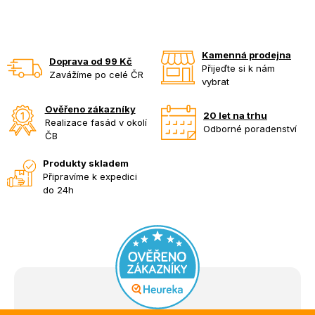
Kamenná prodejna
Doprava od 99 Kč
Přijeďte si k nám
Zavážíme po celé ČR
vybrat
Ověřeno zákazníky
20 let na trhu
Realizace fasád v okolí
Odborné poradenství
ČB
Produkty skladem
Připravíme k expedici
do 24h