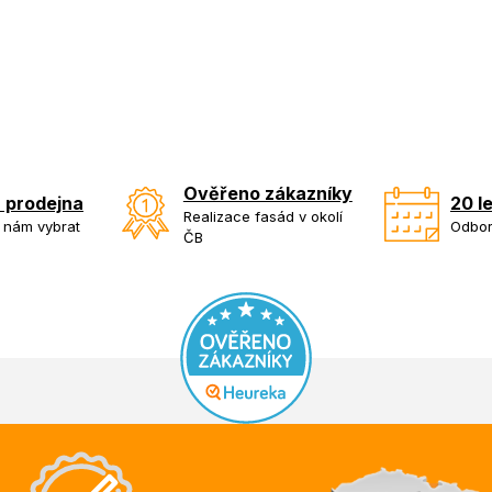
Ověřeno zákazníky
 prodejna
20 l
Realizace fasád v okolí
k nám vybrat
Odbor
ČB