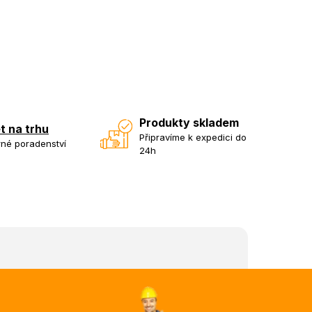
Produkty skladem
et na trhu
Připravíme k expedici do
né poradenství
24h