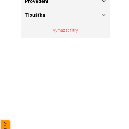
Provedení
e
l
Tloušťka
Vymazat filtry