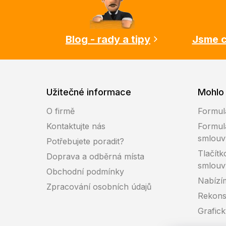
a
t
í
Blog - rady a tipy
Jsme c
Užitečné informace
Mohlo 
O firmě
Formul
Kontaktujte nás
Formul
smlouv
Potřebujete poradit?
Tlačítk
Doprava a odběrná místa
smlouv
Obchodní podmínky
Nabízí
Zpracování osobních údajů
Rekons
Grafic