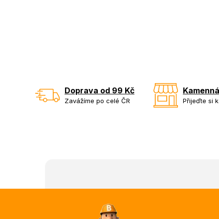
Doprava od 99 Kč
Kamenná
Zavážíme po celé ČR
Přijeďte si 
Z
á
p