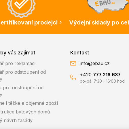
ertifikovaní prodejci
Výdejní sklady po ce
by vás zajímat
Kontakt
ář pro reklamaci
info@ebau.cz
ář pro odstoupení od
+420
777 216 637
y
po-pá: 7:30 - 16:00 hod
o pro odstoupení od
y
me i těžké a objemné zboží
trukce bytových domů
ký návrh fasády