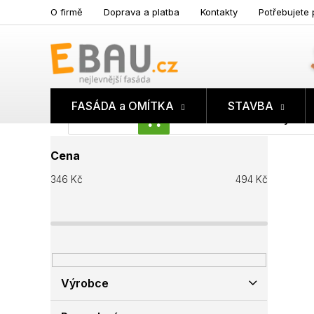
Přejít
O firmě
Doprava a platba
Kontakty
Potřebujete 
na
obsah
FASÁDA a OMÍTKA
STAVBA
Prázdný koš
NÁKUPNÍ
P
KOŠÍK
Cena
o
s
346
Kč
494
Kč
t
r
a
n
n
í
p
Výrobce
a
n