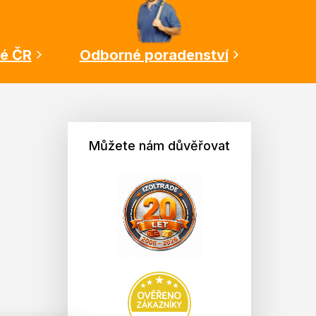
lé ČR
Odborné poradenství
Můžete nám důvěřovat