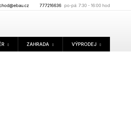
chod@ebau.cz
777216636
ÉR
ZAHRADA
VÝPRODEJ