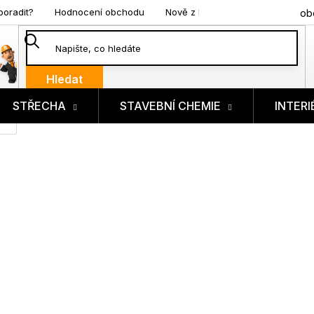
poradit?
Hodnocení obchodu
Nově z blogu
ob
Hledat
STŘECHA
STAVEBNÍ CHEMIE
INTERI
ík