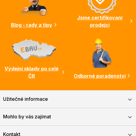
t
í
Jsme certifikovaní
Blog - rady a tipy
prodejci
Výdejní sklady po celé
ČR
Odborné poradenství
Užitečné informace
Mohlo by vás zajímat
Kontakt