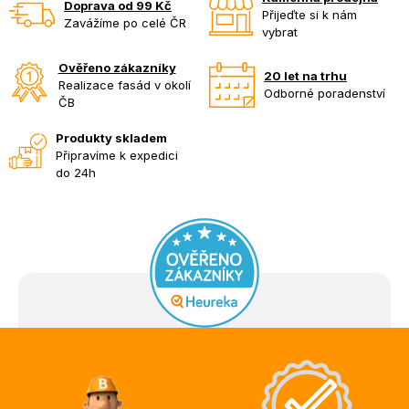
Doprava od 99 Kč
Přijeďte si k nám
Zavážíme po celé ČR
vybrat
Ověřeno zákazníky
20 let na trhu
Realizace fasád v okolí
Odborné poradenství
ČB
Produkty skladem
Připravíme k expedici
do 24h
Z
á
p
a