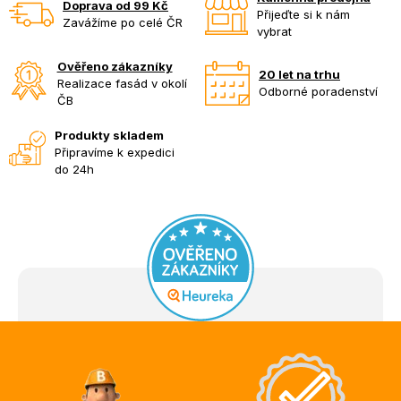
Doprava od 99 Kč
Přijeďte si k nám
Zavážíme po celé ČR
vybrat
Ověřeno zákazníky
20 let na trhu
Realizace fasád v okolí
Odborné poradenství
ČB
Produkty skladem
Připravíme k expedici
do 24h
Z
á
p
a