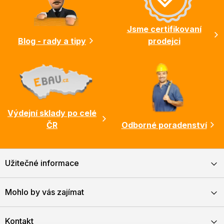
t
í
Jsme certifikovaní
Blog - rady a tipy
prodejci
Výdejní sklady po celé
ČR
Odborné poradenství
Užitečné informace
Mohlo by vás zajímat
Kontakt