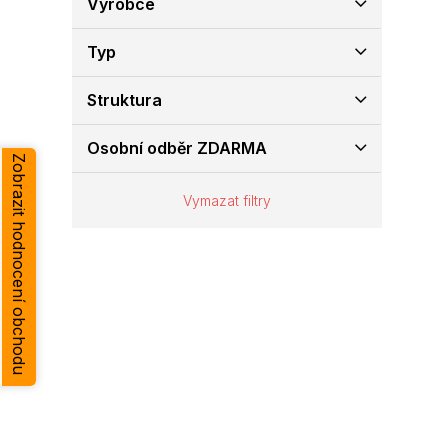
Výrobce
e
l
Typ
Struktura
Osobní odběr ZDARMA
Zobrazit hodnocení obchodu
Vymazat filtry