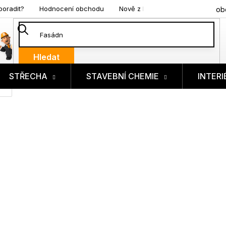
poradit?
Hodnocení obchodu
Nově z blogu
ob
Hledat
STŘECHA
STAVEBNÍ CHEMIE
INTERI
ík