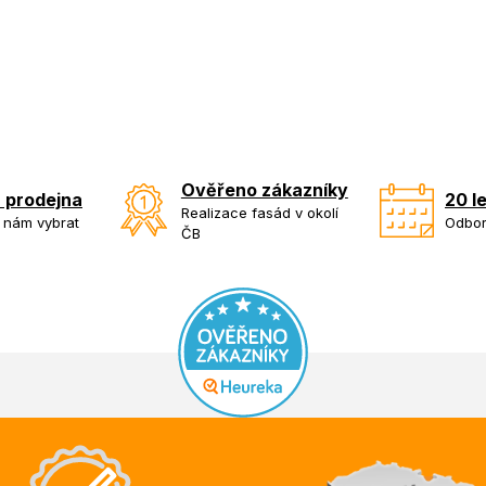
Ověřeno zákazníky
 prodejna
20 l
Realizace fasád v okolí
k nám vybrat
Odbor
ČB