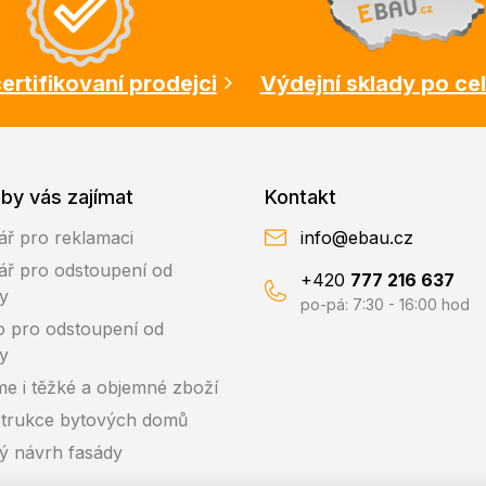
ertifikovaní prodejci
Výdejní sklady po ce
by vás zajímat
Kontakt
ář pro reklamaci
info@ebau.cz
ář pro odstoupení od
+420
777 216 637
y
po-pá: 7:30 - 16:00 hod
o pro odstoupení od
y
me i těžké a objemné zboží
trukce bytových domů
ký návrh fasády