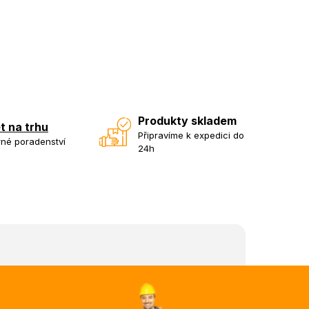
Produkty skladem
et na trhu
Připravíme k expedici do
né poradenství
24h