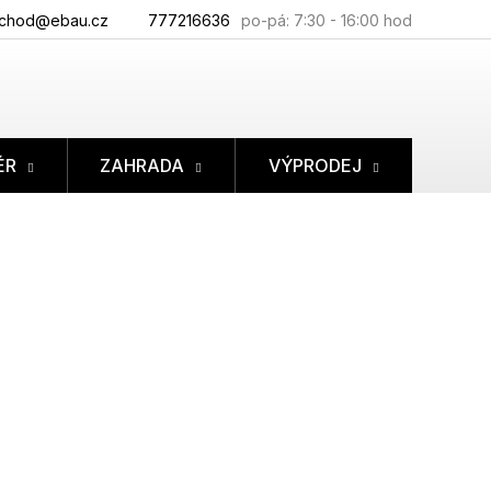
chod@ebau.cz
777216636
ÉR
ZAHRADA
VÝPRODEJ