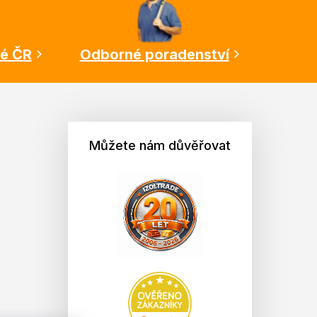
lé ČR
Odborné poradenství
Můžete nám důvěřovat