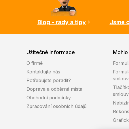
a
t
í
Blog - rady a tipy
Jsme c
Užitečné informace
Mohlo 
O firmě
Formul
Kontaktujte nás
Formul
smlouv
Potřebujete poradit?
Tlačítk
Doprava a odběrná místa
smlouv
Obchodní podmínky
Nabízí
Zpracování osobních údajů
Rekons
Grafic