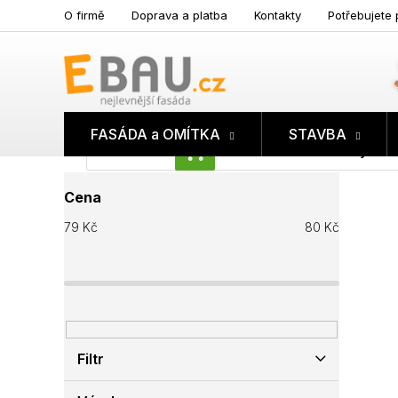
Přejít
O firmě
Doprava a platba
Kontakty
Potřebujete 
na
obsah
FASÁDA a OMÍTKA
STAVBA
Prázdný koš
NÁKUPNÍ
P
KOŠÍK
Cena
o
s
79
Kč
80
Kč
t
r
a
n
n
í
p
Filtr
a
n