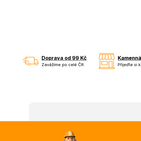
Doprava od 99 Kč
Kamenná
Zavážíme po celé ČR
Přijeďte si 
Z
á
p