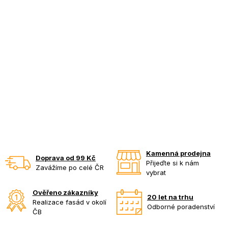
Kamenná prodejna
Doprava od 99 Kč
Přijeďte si k nám
Zavážíme po celé ČR
vybrat
Ověřeno zákazníky
20 let na trhu
Realizace fasád v okolí
Odborné poradenství
ČB