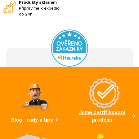
Produkty skladem
Připravíme k expedici
do 24h
Z
á
p
a
t
í
Jsme certifikovaní
Blog - rady a tipy
prodejci