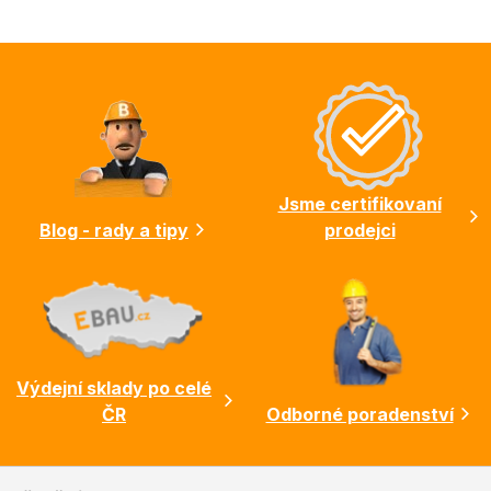
Z
á
p
a
t
í
Jsme certifikovaní
Blog - rady a tipy
prodejci
Výdejní sklady po celé
ČR
Odborné poradenství