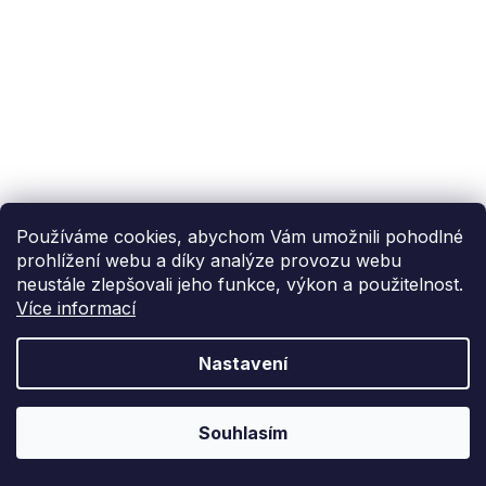
Používáme cookies, abychom Vám umožnili pohodlné
prohlížení webu a díky analýze provozu webu
neustále zlepšovali jeho funkce, výkon a použitelnost.
Více informací
Nastavení
Souhlasím
Kamenná prodejna
Doprava od 99 Kč
Přijeďte si k nám
Zavážíme po celé ČR
vybrat