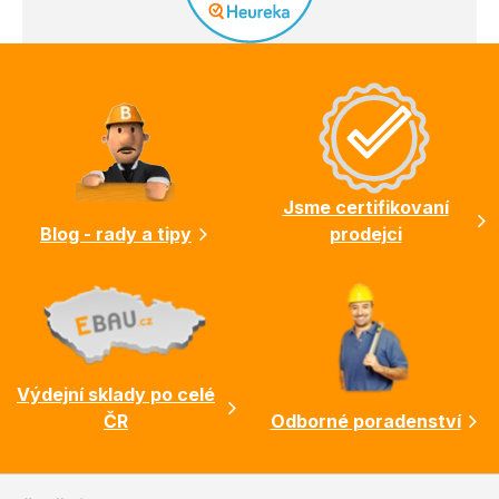
Z
á
p
a
t
í
Jsme certifikovaní
Blog - rady a tipy
prodejci
Výdejní sklady po celé
ČR
Odborné poradenství