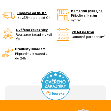
Kamenná prodejna
Doprava od 99 Kč
Přijeďte si k nám
Zavážíme po celé ČR
vybrat
Ověřeno zákazníky
20 let na trhu
Realizace fasád v okolí
Odborné poradenství
ČB
Produkty skladem
Připravíme k expedici
do 24h
Z
á