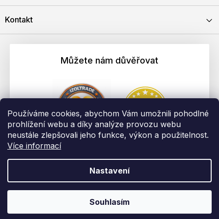
Kontakt
Můžete nám důvěřovat
Používáme cookies, abychom Vám umožnili pohodlné
prohlížení webu a díky analýze provozu webu
neustále zlepšovali jeho funkce, výkon a použitelnost.
Více informací
Nastavení
Vytvořil Shoptet
Copyright 2026
EBAU.cz | IZOLTRADE s.r.o.
. Všechna práva
Souhlasím
vyhrazena.