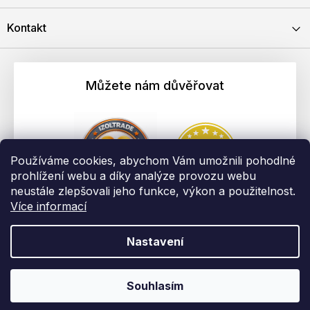
Kontakt
Můžete nám důvěřovat
Používáme cookies, abychom Vám umožnili pohodlné
prohlížení webu a díky analýze provozu webu
neustále zlepšovali jeho funkce, výkon a použitelnost.
Více informací
Nastavení
Vytvořil Shoptet
Copyright 2026
EBAU.cz | IZOLTRADE s.r.o.
. Všechna práva
Souhlasím
vyhrazena.