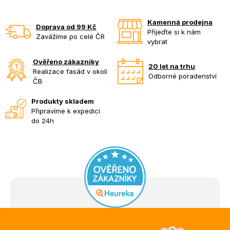
Kamenná prodejna
Doprava od 99 Kč
Přijeďte si k nám
Zavážíme po celé ČR
vybrat
Ověřeno zákazníky
20 let na trhu
Realizace fasád v okolí
Odborné poradenství
ČB
Produkty skladem
Připravíme k expedici
do 24h
Z
á