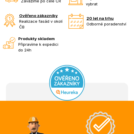
Zavážíme po celé ČR
vybrat
Ověřeno zákazníky
20 let na trhu
Realizace fasád v okolí
Odborné poradenství
ČB
Produkty skladem
Připravíme k expedici
do 24h
Z
á
p
a
t