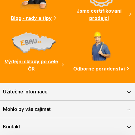
í
Jsme certifikovaní
Blog - rady a tipy
prodejci
Výdejní sklady po celé
ČR
Odborné poradenství
Užitečné informace
Mohlo by vás zajímat
Kontakt