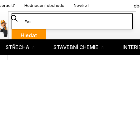
poradit?
Hodnocení obchodu
Nově z blogu
ob
Hledat
STŘECHA
STAVEBNÍ CHEMIE
INTERI
ík