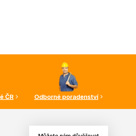
lé ČR
Odborné poradenství
Můžete nám důvěřovat