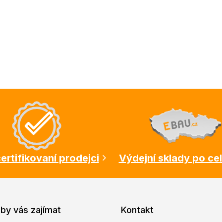
ertifikovaní prodejci
Výdejní sklady po ce
by vás zajímat
Kontakt