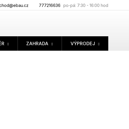
chod@ebau.cz
777216636
ÉR
ZAHRADA
VÝPRODEJ