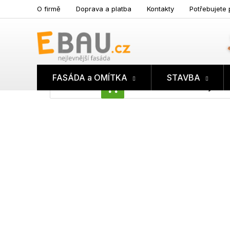
Přejít
O firmě
Doprava a platba
Kontakty
Potřebujete 
na
obsah
FASÁDA a OMÍTKA
STAVBA
Prázdný koš
NÁKUPNÍ
KOŠÍK