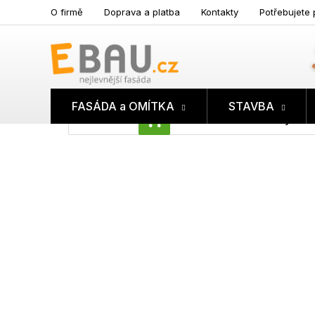
Přejít
O firmě
Doprava a platba
Kontakty
Potřebujete 
na
obsah
FASÁDA a OMÍTKA
STAVBA
Prázdný koš
NÁKUPNÍ
KOŠÍK