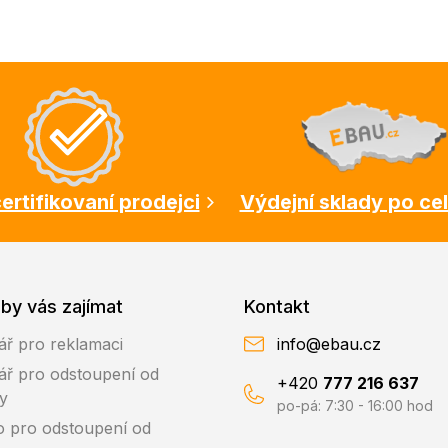
ertifikovaní prodejci
Výdejní sklady po ce
by vás zajímat
Kontakt
ář pro reklamaci
info@ebau.cz
ář pro odstoupení od
+420
777 216 637
y
po-pá: 7:30 - 16:00 hod
o pro odstoupení od