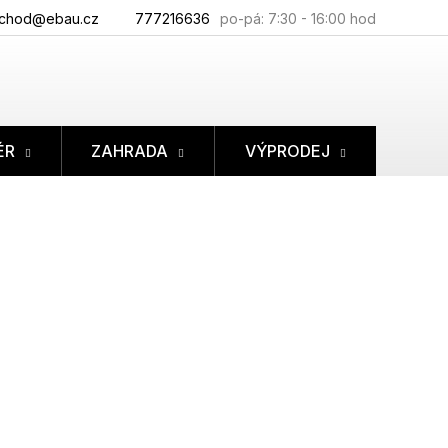
chod@ebau.cz
777216636
ÉR
ZAHRADA
VÝPRODEJ