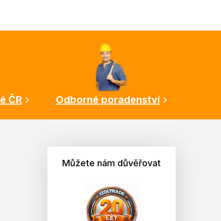
lé ČR
Odborné poradenství
Můžete nám důvěřovat