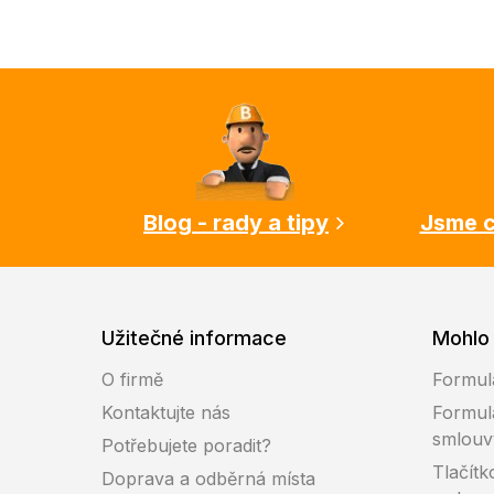
Z
á
p
a
t
í
Blog - rady a tipy
Jsme c
Užitečné informace
Mohlo 
O firmě
Formul
Kontaktujte nás
Formul
smlouv
Potřebujete poradit?
Tlačítk
Doprava a odběrná místa