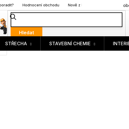
poradit?
Hodnocení obchodu
Nově z blogu
ob
Hledat
STŘECHA
STAVEBNÍ CHEMIE
INTERI
ík