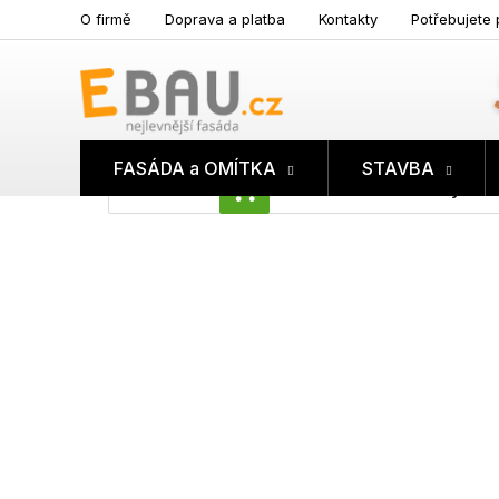
Přejít
O firmě
Doprava a platba
Kontakty
Potřebujete 
na
obsah
FASÁDA a OMÍTKA
STAVBA
Prázdný koš
NÁKUPNÍ
KOŠÍK