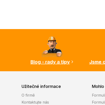
Z
á
p
a
t
í
Blog - rady a tipy
Jsme c
Užitečné informace
Mohlo 
O firmě
Formul
Kontaktujte nás
Formul