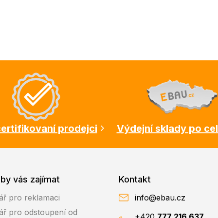
ertifikovaní prodejci
Výdejní sklady po ce
by vás zajímat
Kontakt
ář pro reklamaci
info@ebau.cz
ář pro odstoupení od
+420
777 216 637