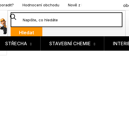
poradit?
Hodnocení obchodu
Nově z blogu
ob
Hledat
STŘECHA
STAVEBNÍ CHEMIE
INTERI
ík