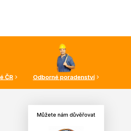
lé ČR
Odborné poradenství
Můžete nám důvěřovat