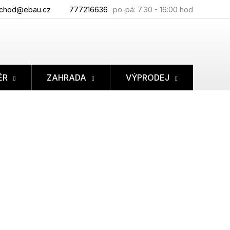
chod@ebau.cz
777216636
ÉR
ZAHRADA
VÝPRODEJ