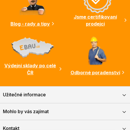
t
í
Jsme certifikovaní
Blog - rady a tipy
prodejci
Výdejní sklady po celé
ČR
Odborné poradenství
Užitečné informace
Mohlo by vás zajímat
Kontakt