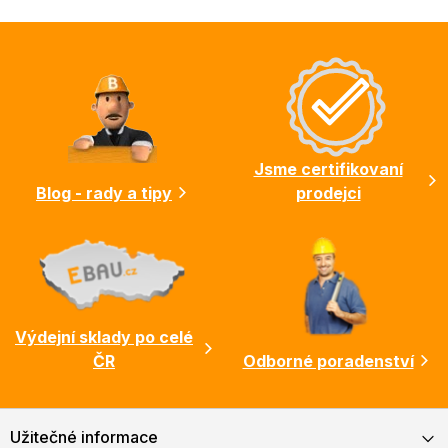
Z
á
p
a
t
í
Jsme certifikovaní
Blog - rady a tipy
prodejci
Výdejní sklady po celé
ČR
Odborné poradenství
Užitečné informace