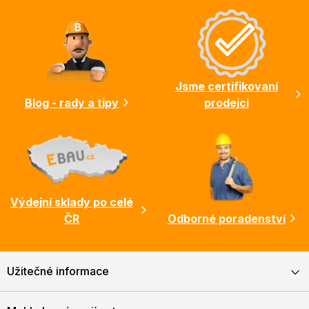
á
p
a
t
í
Jsme certifikovaní
Blog - rady a tipy
prodejci
Výdejní sklady po celé
ČR
Odborné poradenství
Užitečné informace