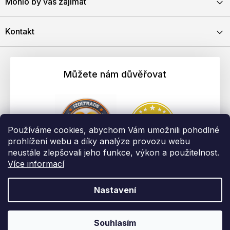
Mohlo by vás zajímat
Kontakt
Můžete nám důvěřovat
Používáme cookies, abychom Vám umožnili pohodlné
prohlížení webu a díky analýze provozu webu
neustále zlepšovali jeho funkce, výkon a použitelnost.
Více informací
Nastavení
Vytvořil Shoptet
Copyright 2026
EBAU.cz | IZOLTRADE s.r.o.
. Všechna práva
Souhlasím
vyhrazena.