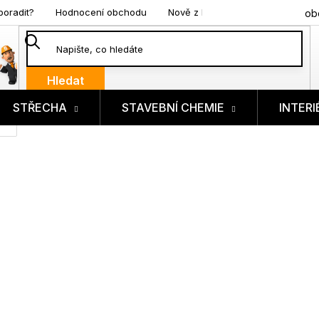
poradit?
Hodnocení obchodu
Nově z blogu
ob
Hledat
STŘECHA
STAVEBNÍ CHEMIE
INTERI
ík