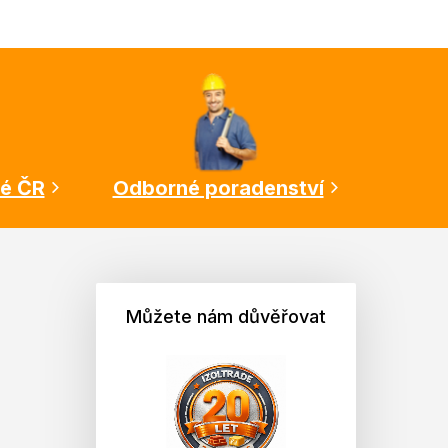
lé ČR
Odborné poradenství
Můžete nám důvěřovat