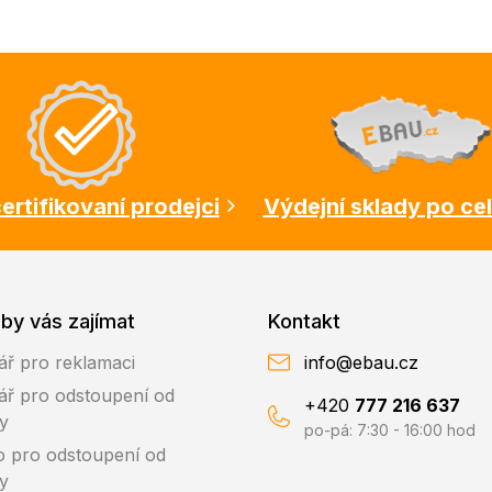
ertifikovaní prodejci
Výdejní sklady po ce
by vás zajímat
Kontakt
ář pro reklamaci
info@ebau.cz
ář pro odstoupení od
+420
777 216 637
y
po-pá: 7:30 - 16:00 hod
o pro odstoupení od
y