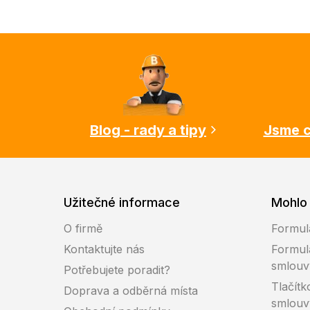
Z
á
p
a
t
í
Blog - rady a tipy
Jsme c
Užitečné informace
Mohlo 
O firmě
Formul
Kontaktujte nás
Formul
smlouv
Potřebujete poradit?
Tlačítk
Doprava a odběrná místa
smlouv