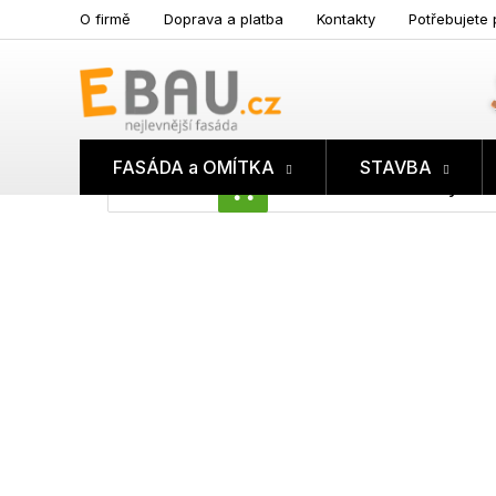
Přejít
O firmě
Doprava a platba
Kontakty
Potřebujete 
na
obsah
FASÁDA a OMÍTKA
STAVBA
Prázdný koš
NÁKUPNÍ
KOŠÍK