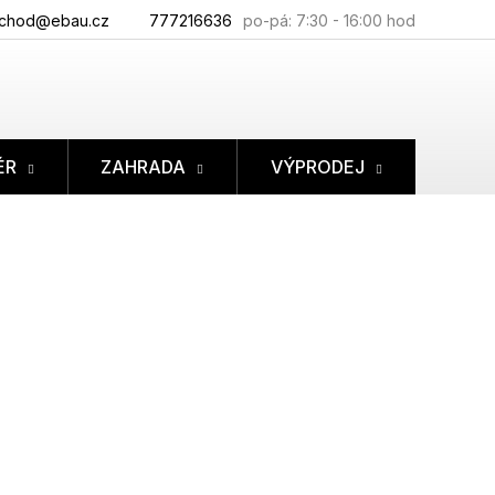
chod@ebau.cz
777216636
ÉR
ZAHRADA
VÝPRODEJ