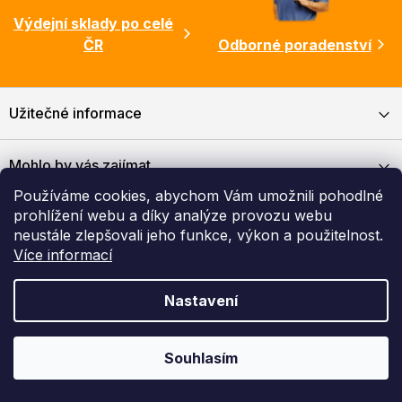
Výdejní sklady po celé
ČR
Odborné poradenství
Užitečné informace
Mohlo by vás zajímat
Používáme cookies, abychom Vám umožnili pohodlné
prohlížení webu a díky analýze provozu webu
Kontakt
neustále zlepšovali jeho funkce, výkon a použitelnost.
Více informací
Můžete nám důvěřovat
Nastavení
Souhlasím