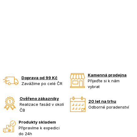
Kamenná prodejna
Doprava od 99 Kč
Přijeďte si k nám
Zavážíme po celé ČR
vybrat
Ověřeno zákazníky
20 let na trhu
Realizace fasád v okolí
Odborné poradenství
ČB
Produkty skladem
Připravíme k expedici
do 24h