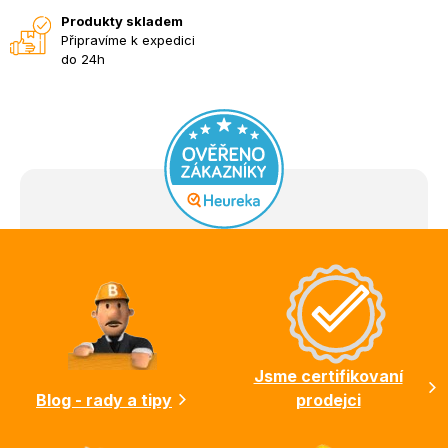
Produkty skladem
Připravíme k expedici
do 24h
Z
á
p
a
t
í
Jsme certifikovaní
Blog - rady a tipy
prodejci