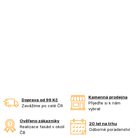
Kamenná prodejna
Doprava od 99 Kč
Přijeďte si k nám
Zavážíme po celé ČR
vybrat
Ověřeno zákazníky
20 let na trhu
Realizace fasád v okolí
Odborné poradenství
ČB