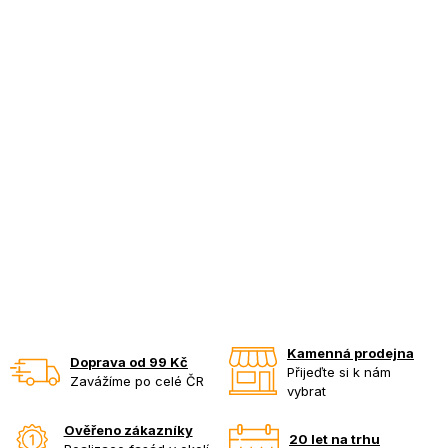
Kamenná prodejna
Doprava od 99 Kč
Přijeďte si k nám
Zavážíme po celé ČR
vybrat
Ověřeno zákazníky
20 let na trhu