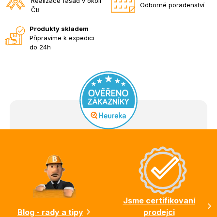
Realizace fasád v okolí
Odborné poradenství
ČB
Produkty skladem
Připravíme k expedici
do 24h
Z
á
p
a
t
í
Jsme certifikovaní
Blog - rady a tipy
prodejci