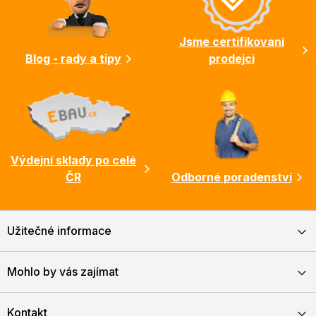
t
í
Jsme certifikovaní
Blog - rady a tipy
prodejci
Výdejní sklady po celé
ČR
Odborné poradenství
Užitečné informace
Mohlo by vás zajímat
Kontakt